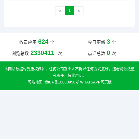
‹‹
1
››
624
3
收录应用
个
今日更新
个
2330411
0
浏览总数
次
点评总数
次
本网站数据均受版权保护，任何公司及个人不得以任何方式复制，违者将依法追
究责任，特此声明。
网站地图
.
晋ICP备18000958号
WHATSAPP网页版