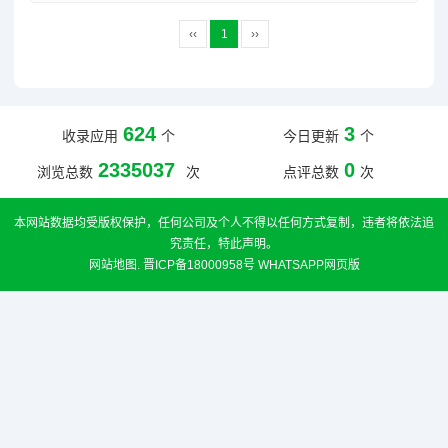
‹‹
1
››
624
3
收录应用
个
今日更新
个
2335037
0
浏览总数
次
点评总数
次
本网站数据均受版权保护，任何公司及个人不得以任何方式复制，违者将依法追
究责任，特此声明。
网站地图
.
晋ICP备18000958号
WHATSAPP网页版