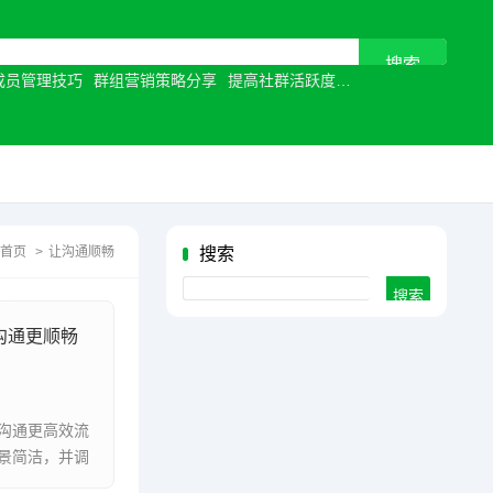
成员管理技巧
群组营销策略分享
提高社群活跃度
视频通话优化
让沟
首页
>
让沟通顺畅
搜索
Search
沟通更顺畅
沟通更高效流
景简洁，并调