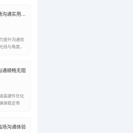
视频通话与语音消息优化技巧，顺畅沟通实用指南
力提升沟通效
光线与角度，
沟通顺畅无阻
涵盖硬件优化
确保稳定带
临场沟通体验