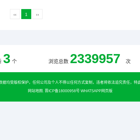
‹‹
1
››
3
2339957
新
个
浏览总数
次
数据均受版权保护，任何公司及个人不得以任何方式复制，违者将依法追究责任，特
网站地图
.
晋ICP备18000958号
WHATSAPP网页版