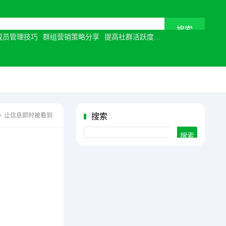
成员管理技巧
群组营销策略分享
提高社群活跃度
视频通话优化
让沟
>
让信息即时被看到
搜索
Search