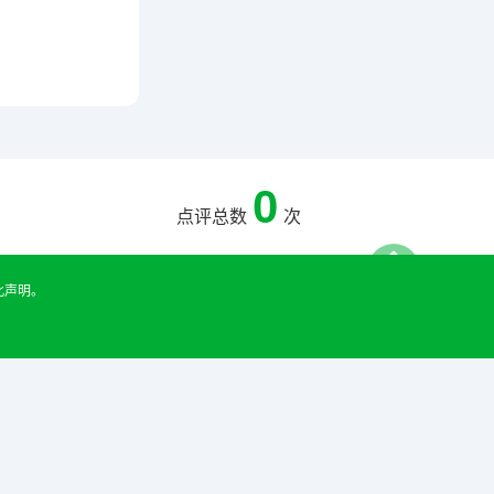
0
点评总数
次
此声明。