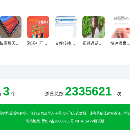
私密聊天终极防护，隐藏加密技巧构建信息安全屏障指南
激活社群生命力，群组互动策略与成员参与积极性提升实践
文件传输加速终极指南，资料分享高效无阻的技巧解析
视频通话高清秘籍，12招让远程沟通如临其境
快速搜索聊天内容，五大核心方法让信息获取
3
2335621
新
个
浏览总数
次
数据均受版权保护，任何公司及个人不得以任何方式复制，违者将依法追究责任，特
网站地图
.
晋ICP备18000958号
WHATSAPP网页版