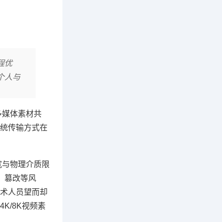
程优
个人与
多媒体素材共
统传输方式在
宽与物理介质限
、篡改等风
术人员望而却
/8K视频素