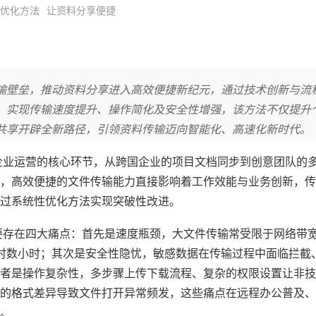
优化方法
让资料分享便捷
输壁垒，推动资料分享进入高效便捷新纪元，通过技术创新与流
，实现传输速度提升、操作简化及安全性增强，该方法不仅提升
共享开辟全新路径，引领资料传输迈向智能化、高速化新时代。
企业运营的核心环节，从跨国企业的项目文档同步到创意团队的
，高效便捷的文件传输能力直接影响着工作效能与业务创新，传
过系统性优化方法实现突破性改进。
要存在四大痛点：首先是速度瓶颈，大文件传输常受限于网络带
耗时数小时；其次是安全性隐忧，敏感数据在传输过程中面临拦截
者是操作复杂性，多步骤上传下载流程、复杂的权限设置让非技
的格式差异导致文件打开异常频发，这些痛点在远程办公普及、4K
。