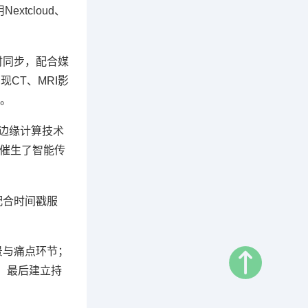
xtcloud、
时同步，配合媒
CT、MRI影
。
，边缘计算技术
合催生了智能传
配合时间戳服
景与痛点环节；
；最后建立持