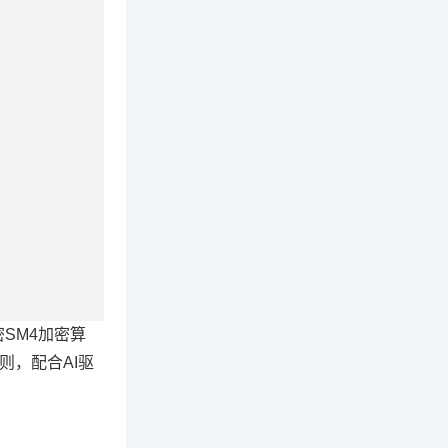
SM4加密算
则，配合AI驱
、