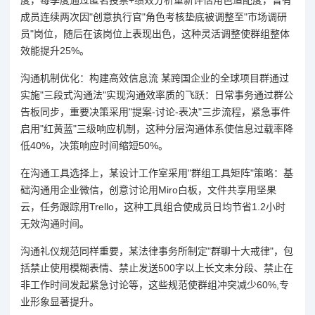
成员连续两次因"创意执行官"角色考核垫底被调整至"市场调研
员"岗位，随后在该岗位上表现出色，这种灵活调整使群组整体
效能提升25%。
沟通机制优化：构建高效信息流 某跨国企业的全球项目群通过
实施"三段式沟通法"实现沟通效率质的飞跃：日常事务通过群公
告板同步，重要决策采用"提案-讨论-表决"三步流程，紧急事件
启用"红黄蓝"三级响应机制，这种分层沟通体系使信息过载率降
低40%，决策响应时间缩短50%。
在沟通工具选择上，某设计工作室采用"群组工具矩阵"策略：基
础沟通用企业微信，创意讨论用Miro白板，文件共享用坚果
云，任务跟踪用Trello，这种工具组合使成员日均节省1.2小时
无效沟通时间。
沟通礼仪规范同样重要，某法律事务所制定"群聊十大戒律"，包
括禁止使用模糊表情、禁止发送500字以上长文未分段、禁止在
非工作时间发起紧急讨论等，这些规范使群组冲突减少60%,专
业形象显著提升。