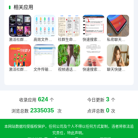
相关应用
激活社群氛围必备，13个创意互动小游戏全解析
高效文件整理实战，快速便捷查找资料优化指南
社群生命力激活术，群组互动策略与成员参与感提升实践指南
快速搜索聊天记录，轻松定位重要信息的终极技巧指南
私密聊天终极防护，隐藏加密技巧构建信息安全屏障指南
激活社群生命力，群组互动策略与成员参与积极性提升实践
文件传输加速终极指南，资料分享高效无阻的技巧解析
视频通话高清秘籍，12招让远程沟通如临其境
快速搜索聊天内容，五大核心方法让信息获取轻松高效
聊天快捷操作全掌握，高效沟通终极指南
624
3
收录应用
个
今日更新
个
2335035
0
浏览总数
次
点评总数
次
本网站数据均受版权保护，任何公司及个人不得以任何方式复制，违者将依法追
究责任，特此声明。