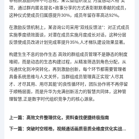
非物质激励同样不可忽视，某公益组织设立"月度感动人物"奖
项，通过群内匿名提名+故事分享的方式表彰默默奉献的成员，
这种仪式使成员归属感提升30%，成员年留存率高达92%。
在激励反馈机制上，某咨询公司采用"双线反馈法"：对正式成员
实施季度绩效面谈，对潜在成员实施月度成长对话，这种分层
反馈使成员改进计划完成率提升35%,人才梯队建设效果显著。
构建生生不息的协作生态 高效的群组成员管理不是静态的制度
堆砌，而是动态的生态构建过程，从精准筛选到角色分配，从
沟通优化到冲突转化，再到激励创新，每个环节都需要管理者
具备系统思维与人文关怀，当群组成员管理真正实现"人尽其
才、才尽其用、用尽其能"的良性循环时，团队协作将不再停留
于顺畅层面，而是升华为充满创新活力的智慧共同体，这种管
理智慧,正是数字时代组织竞争力的核心源泉。
上一篇：高效文件整理优化，资料查找便捷终极指南
下一篇：突破时空桎梏，视频通话画质音质全维度优化实战指南