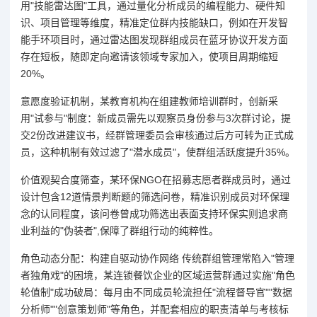
用"技能雷达图"工具，通过量化分析成员的编程能力、硬件知
识、项目管理等维度，精准定位群内技能缺口，例如在开发智
能手环项目时，通过雷达图发现群组成员在蓝牙协议开发方面
存在短板，随即定向邀请该领域专家加入，使项目周期缩短
20%。
意愿度验证机制，某教育机构在组建教师培训群时，创新采
用"试参与"制度：新成员需先以观察员身份参与3次群讨论，提
交2份改进建议书，经群管理委员会审核通过后方可转为正式成
员，这种机制有效过滤了"潜水成员"，使群组活跃度提升35%。
价值观契合度筛查，某环保NGO在招募志愿者群成员时，通过
设计包含12道情景判断题的筛选问卷，精准识别成员对环保理
念的认同程度，该问卷曾成功筛选出表面支持环保实则追求商
业利益的"伪装者",保障了群组行动的纯粹性。
角色动态分配：构建自驱动协作网络 传统群组管理常陷入"管理
者独角戏"的困境，某连锁餐饮企业的区域运营群通过实施"角色
轮值制"成功破局：每月由不同成员轮流担任"流程督导官""数据
分析师""创意策划师"等角色，并配套相应的职责清单与考核标