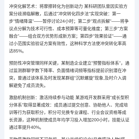
冲突化解艺术：将摩擦转化为创新动力 某科研团队曾因实验方
案分歧濒临解散，后通过"冲突转化四步法"实现突破：第一
步"情绪降温"——暂停讨论24小时；第二步"观点拆解"——将争
议点分解为技术可行性、成本预算等可量化维度；第三步"方案
融合"——组合双方优势形成新方案；第四步"效果验证"——通
过小范围实验验证方案有效性，这种科学方法使冲突转化率高
达85%。
预防性冲突管理同样关键，某制造企业建立"预警指标体系"，通
过监测群聊字数下降率、负面情绪词频等指标提前识别潜在冲
突，曾通过该体系及时发现某群组"沉默螺旋"现象,及时介入调
解避免了成员流失。
激励机制创新：激活持续参与动能 某游戏开发群采用"成长型积
分体系"取得显著成效：成员通过提交创意、协助他人、完成培
训等行为获取积分，积分可兑换专业课程、行业会议资格等成
长资源，这种机制使成员年均学习投入增加200小时，技能认证
通过率提升40%。