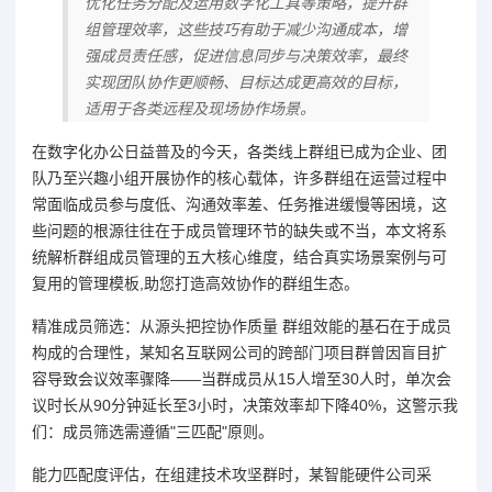
优化任务分配及运用数字化工具等策略，提升群
组管理效率，这些技巧有助于减少沟通成本，增
强成员责任感，促进信息同步与决策效率，最终
实现团队协作更顺畅、目标达成更高效的目标，
适用于各类远程及现场协作场景。
在数字化办公日益普及的今天，各类线上群组已成为企业、团
队乃至兴趣小组开展协作的核心载体，许多群组在运营过程中
常面临成员参与度低、沟通效率差、任务推进缓慢等困境，这
些问题的根源往往在于成员管理环节的缺失或不当，本文将系
统解析群组成员管理的五大核心维度，结合真实场景案例与可
复用的管理模板,助您打造高效协作的群组生态。
精准成员筛选：从源头把控协作质量 群组效能的基石在于成员
构成的合理性，某知名互联网公司的跨部门项目群曾因盲目扩
容导致会议效率骤降——当群成员从15人增至30人时，单次会
议时长从90分钟延长至3小时，决策效率却下降40%，这警示我
们：成员筛选需遵循"三匹配"原则。
能力匹配度评估，在组建技术攻坚群时，某智能硬件公司采