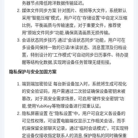
务器节点降低跨洋数据传输延迟。
媒体文件同步方案 针对图片、视频等大文件，系统默认
采用"智能压缩"模式，用户可在"存储设置"中自定义压缩
比例，平衡画质与传输速度，对于重要文件，推荐使
用"原始文件同步"功能,确保高清画质无损传输。
会话状态同步技巧 通过"会话状态同步"功能，用户可在
多设备间保持一致的已读/未读状态、消息置顶及归档设
置，特别设计的"工作模式"可自动同步日历事件、待办提
醒等结构化数据,实现跨设备任务管理无缝衔接。
隐私保护与安全加固方案
端到端加密验证 每台新设备加入时，系统将生成可视化
的安全验证码，用户需通过二次验证确保设备密钥未被
篡改，对于高安全需求场景，可启用"硬件安全密钥"功
能,使用YubiKey等物理设备进行双重认证。
隐私屏蔽设置 在"隐私设置"中，用户可自定义各设备的
可见性权限，可设置电脑端仅显示工作相关会话，而手
机端保留全部聊天记录，通过"临时会话模式"，可实现特
定设备仅接收指定联系人的消息,保护隐私的同时确保重