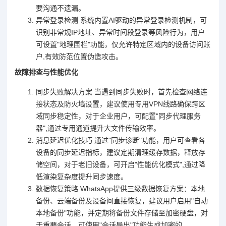
要沟通不遗漏。
异常登录检测 系统内置AI驱动的异常登录检测机制，可
识别非常规IP地址、异常时间段登录等风险行为，用户
可设置"地理围栏"功能，仅允许特定区域内的设备访问账
户,有效防范位置伪造攻击。
故障排查与性能优化
同步失败解决方案 当遇到同步失败时，首先检查网络连
接状态及防火墙设置，建议使用专用VPN线路确保跨区
域同步稳定性，对于企业用户，可配置"同步代理服务
器",通过专用通道提升大文件传输效率。
消息延迟优化技巧 通过"同步诊断"功能，用户可查看各
设备的同步延迟指标，建议定期清理缓存数据，释放存
储空间，对于老旧设备，可开启"性能优化模式",通过降
低渲染复杂度提升同步速度。
数据恢复策略 WhatsApp提供三级数据恢复方案：本地
备份、云端备份及设备间直接恢复，建议用户启用"自动
本地备份"功能，并定期将备份文件存储至加密硬盘，对
于重要会话，可使用"会话导出"功能生成加密的