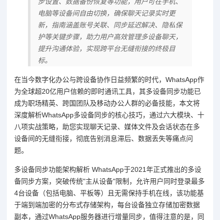
步设置、数据备份恢复等功能，用户可在手机、
电脑等设备间自由切换，确保聊天记录实时更
新，指南涵盖账号关联、同步延迟解决、隐私保
护等关键步骤，助力用户高效管理多设备聊天，
提升沟通体验，实现跨平台无缝衔接的终极目
标。
在当今数字化办公与跨设备协作日益频繁的时代，WhatsApp作
为全球超20亿用户信赖的即时通讯工具，其多设备同步功能已
成为职场精英、跨国团队及移动办公人群的必备技能，本文将
深度解析WhatsApp多设备同步的核心技巧，通过六大模块、十
八项实战策略，助您实现聊天记录、媒体文件及会话状态在多
设备间的无缝衔接，彻底告别消息滞后、数据丢失等痛点问
题。
多设备同步功能架构解析 WhatsApp于2021年正式推出的多设
备同步方案，突破传统"主从设备"限制，允许用户同时登录最多
4台设备（包括电脑、平板等）且无需保持手机在线，该功能基
于端到端加密的分布式存储架构，每台设备独立存储加密数据
副本，通过WhatsApp服务器进行增量同步，值得注意的是，同