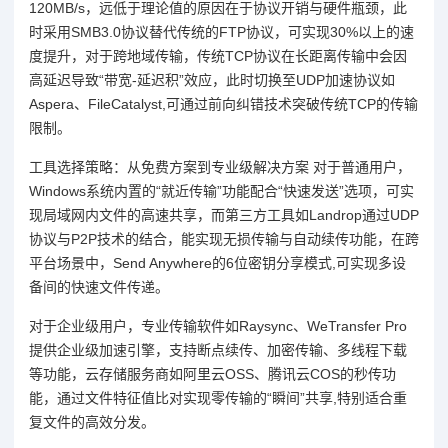
120MB/s，远低于理论值的原因在于协议开销与硬件瓶颈，此
时采用SMB3.0协议替代传统的FTP协议，可实现30%以上的速
度提升，对于跨地域传输，传统TCP协议在长距离传输中会因
高延迟导致“带宽-延迟积”效应，此时切换至UDP加速协议如
Aspera、FileCatalyst,可通过前向纠错技术突破传统TCP的传输
限制。
工具选择策略：从免费方案到专业级解决方案 对于普通用户，
Windows系统内置的“就近传输”功能配合“快速发送”选项，可实
现局域网内文件的高速共享，而第三方工具如Landrop通过UDP
协议与P2P技术的结合，能实现无损传输与自动续传功能，在跨
平台场景中，Send Anywhere的6位密钥分享模式,可实现多设
备间的快速文件传递。
对于企业级用户，专业传输软件如Raysync、WeTransfer Pro
提供企业级加速引擎，支持断点续传、加密传输、多线程下载
等功能，云存储服务商如阿里云OSS、腾讯云COS的秒传功
能，通过文件特征值比对实现零传输的“瞬间”共享,特别适合重
复文件的高效分发。