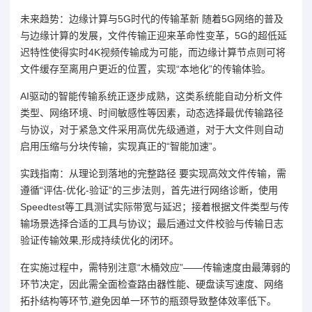
未来趋势：边缘计算与5G时代的传输革新 随着5G网络的普及
与边缘计算的发展，文件传输正迎来革命性变革，5G的超低延
迟特性使得实时4K视频传输成为可能，而边缘计算节点则可将
文件缓存至离用户更近的位置，实现“本地化”的传输体验。
AI驱动的智能传输系统正逐步成熟，这类系统能自动分析文件
类型、网络环境、时间敏感性等因素，动态选择最优传输路径
与协议，对于紧急文件采用高优先级通道，对于大文件则自动
启用压缩与分块传输，实现真正的“智能加速”。
实践指南：从理论到落地的完整路径 要实现高效文件传输，需
遵循“评估-优化-验证”的三步法则，首先进行网络诊断，使用
Speedtest等工具测试实际带宽与延迟；接着根据文件类型与传
输场景选择合适的工具与协议；最后通过文件校验与传输日志
验证传输效果,形成持续优化的闭环。
在实施过程中，需特别注意“木桶效应”——传输速度由最薄弱的
环节决定，因此需全面检查路由器性能、硬盘读写速度、网络
拓扑结构等环节,避免因单一环节的瓶颈导致整体效率低下。