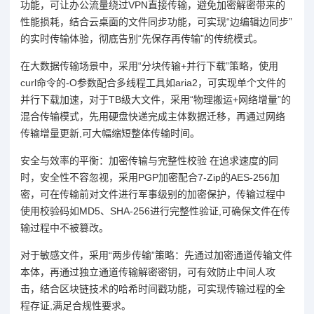
功能，可让办公流量绕过VPN直接传输，避免加密解密带来的
性能损耗，结合云桌面的文件同步功能，可实现“边编辑边同步”
的实时传输体验，彻底告别“先保存再传输”的传统模式。
在大数据传输场景中，采用“分块传输+并行下载”策略，使用
curl命令的-O参数配合多线程工具如aria2，可实现单个文件的
并行下载加速，对于TB级大文件，采用“物理搬运+网络增量”的
混合传输模式，先用硬盘快递完成主体数据迁移，再通过网络
传输增量更新,可大幅缩短整体传输时间。
安全与效率的平衡：加密传输与完整性校验 在追求速度的同
时，安全性不容忽视，采用PGP加密配合7-Zip的AES-256加
密，可在传输前对文件进行军事级别的加密保护，传输过程中
使用校验码如MD5、SHA-256进行完整性验证,可确保文件在传
输过程中不被篡改。
对于敏感文件，采用“两步传输”策略：先通过加密通道传输文件
本体，再通过独立通道传输解密密钥，可有效防止中间人攻
击，结合区块链技术的哈希时间戳功能，可实现传输过程的全
程存证,满足合规性要求。