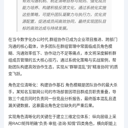
有效沟通机制、制定清晰目标与规则、强化成员
能力培养、构建积极反馈文化，通过系统化实施
这些策略，可提升团队凝聚力与执行力，优化资
源配置，促进成员间高效协同，最终实现团队目
标的高效达成与持续发展。
在当今数字化办公时代,群组协作已成为企业项目推进、跨部门
沟通的核心载体，许多团队在群组管理中常面临成员角色模
糊、沟通效率低下、协作动力不足等痛点，本文将深度解析群
组成员管理的五大核心技巧，通过系统化策略与实战案例，帮
助团队构建高效协作生态，实现从"群聊混乱"到"精准协同"的质
变飞跃。
角色定位清晰化：构建协作基石 角色模糊是团队协作的最大杀
手，某知名互联网公司的市场部曾因项目群成员职责重叠，导
致三个成员同时负责同一份竞品分析报告，最终版本混乱且遗
漏关键数据，这暴露出角色定位缺失的严重后果。
实现角色清晰化的关键在于建立三维定位体系：纵向层级上采
用RACI矩阵明确"负责-审批-咨询-知情"四类角色，横向职能上