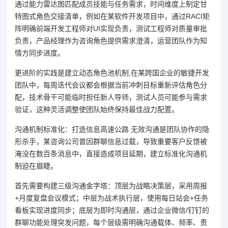
通过能力雷达图匹配成员技能与任务需求，时间维度上制定甘
特图式角色交接清单，例如在某软件开发项目中，通过RACI矩
阵明确前端开发工程师对UI实现负责，测试工程师对质量审批
负责，产品经理作为咨询角色提供需求澄清，运营团队作为知
情方同步进度。
更进阶的实践是建立动态角色池机制,在某跨国企业的敏捷开发
团队中，每周迭代会议都会根据当前冲刺目标重新评估角色分
配，技术骨干可能临时担任新人导师，测试人员可能参与需求
验证，这种灵活调整使团队始终保持最佳战力配置。
沟通机制标准化：打造信息高速公路 无效沟通是团队协作的隐
形杀手，某咨询公司曾因群聊信息过载，导致重要客户反馈被
淹没在数百条消息中，直接造成项目延期，建立标准化沟通机
制迫在眉睫。
首先需要构建三级沟通金字塔：顶层为战略决策层，采用周报
+月度复盘会议模式；中层为战术执行层，使用每日站会+任务
看板实现进度同步；底层为即时沟通层，通过企业微信/钉钉的
群聊功能处理突发问题，每个层级需明确沟通载体、频率、责