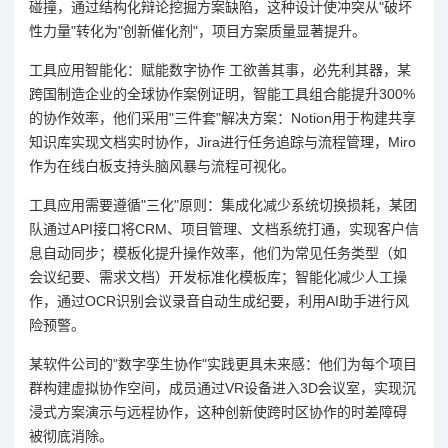
碰撞，通过结构化辩论挖掘方案缺陷，这种设计使冲突从"破坏
性力量"转化为"创新催化剂"，项目方案质量显著提升。
工具应用智能化：赋能数字协作 工欲善其事，必先利其器，某
跨国制造企业的全球协作案例证明，智能工具组合能提升300%
的协作效率，他们采用"三件套"解决方案：Notion用于构建共享
知识库实现文档实时协作，Jira进行任务追踪与流程管理，Miro
作为在线白板支持头脑风暴与流程可视化。
工具应用需要遵循"三化"原则：集成化减少系统切换损耗，某团
队通过API接口将CRM、项目管理、文档系统打通，实现客户信
息自动同步；模板化提升操作效率，他们为常见任务类型（如
会议纪要、需求文档）开发标准化模板库；智能化减少人工操
作，通过OCR识别会议录音自动生成纪要，利用AI助手进行风
险预警。
某软件公司的"数字孪生协作"实践更具未来感：他们为每个项目
群构建虚拟协作空间，成员通过VR设备进入3D会议室，实现沉
浸式方案演示与远程协作，这种创新使跨时区协作的时差障碍
被彻底消除。