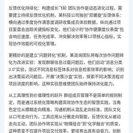
反馈优化持续化：构建成长飞轮 团队协作是动态进化过程，需
要建立持续反馈优化机制，某科技公司独创"双螺旋"反馈体系：
横向通过季度协作满意度调研收集成员体验数据，纵向通过项
目复盘会追踪关键指标变化，他们设计的"协作健康度仪表盘"包
含响应速度、任务完成率、冲突解决效率等12项核心指标，实
现协作效能的可视化管理。
更精妙的是建立"问题转化"机制，某咨询团队将每次协作问题转
化为改进实验：发现群聊信息过载问题后，他们启动"消息分类
2.0"实验，测试不同消息标签体系对信息检索效率的影响；识别
出决策延迟问题后，开展"决策沙盒"实验，探索不同决策流程对
项目进度的影响，这种实验思维使团队始终保持进化能力。
从工具理性到价值理性的跃升 群组成员管理不是简单的规则制
定，而是通过系统化策略构建高效协作生态的智慧实践，当角
色定位从模糊走向精准，沟通机制从混乱走向标准，团队文化
从口号走向行为，工具应用从分散走向智能，反馈优化从被动
走向主动，团队协作将实现从"物理组合"到"化学融合"的质变，
这种质变不仅提升项目交付效率，更培育出具有自驱力、创新