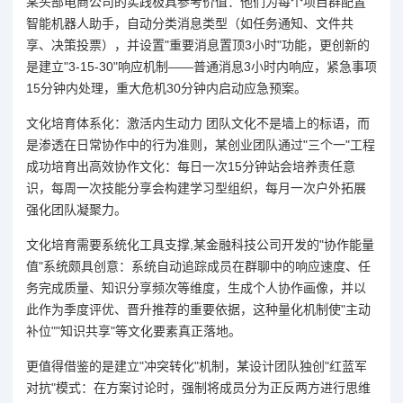
某头部电商公司的实践极具参考价值：他们为每个项目群配置
智能机器人助手，自动分类消息类型（如任务通知、文件共
享、决策投票），并设置"重要消息置顶3小时"功能，更创新的
是建立"3-15-30"响应机制——普通消息3小时内响应，紧急事项
15分钟内处理，重大危机30分钟内启动应急预案。
文化培育体系化：激活内生动力 团队文化不是墙上的标语，而
是渗透在日常协作中的行为准则，某创业团队通过"三个一"工程
成功培育出高效协作文化：每日一次15分钟站会培养责任意
识，每周一次技能分享会构建学习型组织，每月一次户外拓展
强化团队凝聚力。
文化培育需要系统化工具支撑,某金融科技公司开发的"协作能量
值"系统颇具创意：系统自动追踪成员在群聊中的响应速度、任
务完成质量、知识分享频次等维度，生成个人协作画像，并以
此作为季度评优、晋升推荐的重要依据，这种量化机制使"主动
补位""知识共享"等文化要素真正落地。
更值得借鉴的是建立"冲突转化"机制，某设计团队独创"红蓝军
对抗"模式：在方案讨论时，强制将成员分为正反两方进行思维