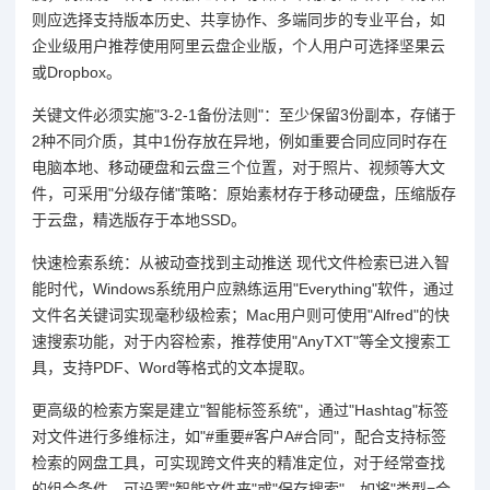
则应选择支持版本历史、共享协作、多端同步的专业平台，如
企业级用户推荐使用阿里云盘企业版，个人用户可选择坚果云
或Dropbox。
关键文件必须实施"3-2-1备份法则"：至少保留3份副本，存储于
2种不同介质，其中1份存放在异地，例如重要合同应同时存在
电脑本地、移动硬盘和云盘三个位置，对于照片、视频等大文
件，可采用"分级存储"策略：原始素材存于移动硬盘，压缩版存
于云盘，精选版存于本地SSD。
快速检索系统：从被动查找到主动推送 现代文件检索已进入智
能时代，Windows系统用户应熟练运用"Everything"软件，通过
文件名关键词实现毫秒级检索；Mac用户则可使用"Alfred"的快
速搜索功能，对于内容检索，推荐使用"AnyTXT"等全文搜索工
具，支持PDF、Word等格式的文本提取。
更高级的检索方案是建立"智能标签系统"，通过"Hashtag"标签
对文件进行多维标注，如"#重要#客户A#合同"，配合支持标签
检索的网盘工具，可实现跨文件夹的精准定位，对于经常查找
的组合条件，可设置"智能文件夹"或"保存搜索"，如将"类型=合