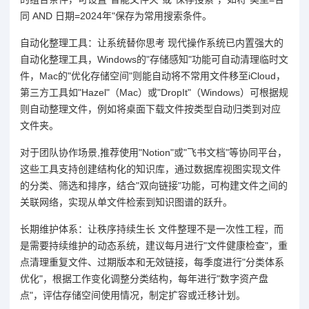
同 AND 日期=2024年"保存为常用搜索条件。
自动化整理工具：让系统替你思考 现代操作系统已内置强大的
自动化整理工具，Windows的"存储感知"功能可自动清理临时文
件，Mac的"优化存储空间"则能自动将不常用文件移至iCloud，
第三方工具如"Hazel"（Mac）或"DropIt"（Windows）可根据规
则自动整理文件，例如将桌面下载文件按类型自动归类到对应
文件夹。
对于团队协作场景,推荐使用"Notion"或"飞书文档"等协同平台，
这些工具支持创建结构化的知识库，通过数据库视图实现文件
的分类、筛选和排序，结合"双向链接"功能，可构建文件之间的
关联网络，实现从单文件检索到知识图谱的跃升。
长期维护体系：让秩序持续生长 文件整理不是一次性工程，而
是需要持续维护的动态系统，建议每月进行"文件健康检查"，重
点清理重复文件、过期版本和无效链接，每季度进行"分类体系
优化"，根据工作变化调整分类结构，每年进行"数字资产盘
点"，评估存储空间使用情况，制定扩容或迁移计划。