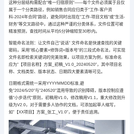
这种分层结构需配合"唯一归宿原则"——每个文件必须属于且仅
属于一个分类路径，例如销售合同应归类于"工作-客户资
料-2024年合同"路径，避免同时出现在"工作-项目文档"或"生活-
财务"等交叉路径中，通过这种严谨的分类体系，文件位置可被
精准预测，查找时间从平均5分钟缩短至30秒内。
智能命名法则：让文件自己"说话" 文件命名是快速查找的关键
密码，采用"核心要素+修饰词+版本号"的三段式命名法，可实现
文件名即检索关键词的完美效果，以项目方案为例，标准命名
应为"【项目名称】方案_初稿_V1.0_20240520"，其中项目名
称、文档类型、版本状态、日期四大要素清晰可见。
日期格式需统一采用YYYYMMDD标准,避
免"2024/5/20"与"240520"混用导致的识别障碍，版本控制应遵
循"小步迭代"原则，初稿用V1.0，修改稿用V1.1，重大修改则升
级为V2.0，对于需要多人协作的文档，可添加起草人缩写，
如"【XX项目】方案_张工_V1.0"，便于责任追溯。