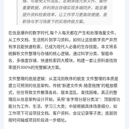
储，可避免文件混乱，定期清理冗余文件、备份
重要数据，并利用云存储实现多端同步，能显著
提升资料检索效率，让工作学习更高效便捷，是
职场与学习场景下的实用终极方案。
在信息爆炸的数字时代,每个人每天都在产生和处理海量文件，
从工作文档、生活照片到学习资料，如何让这些数字资产井然
有序且能快速检索，已成为现代人必备的生存技能，本文将系
统解析文件整理与存储的核心逻辑，通过科学分类、智能命
名、多维度存储、快速检索四大模块，构建一套让资料查找效
率提升300%的完整解决方案。
文件整理的底层逻辑：从混沌到秩序的蜕变 文件整理的本质是
建立可预测的信息架构，传统"新建文件夹-随意拖拽"的粗放模
式，往往导致文件散落各处、版本混乱、查找困难，真正的整
理应从信息架构设计开始，采用"金字塔分层分类法"：顶层按功
能分为工作、生活、学习三大类；中层根据具体场景细分，如
工作项下可设项目文档、客户资料、会议记录等子类；底层则
按时间轴或项目阶段进一步细化。