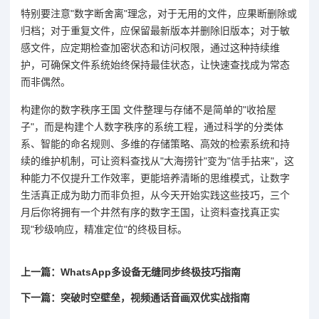
特别要注意"数字断舍离"理念，对于无用的文件，应果断删除或
归档；对于重复文件，应保留最新版本并删除旧版本；对于敏
感文件，应定期检查加密状态和访问权限，通过这种持续维
护，可确保文件系统始终保持最佳状态，让快速查找成为常态
而非偶然。
构建你的数字秩序王国 文件整理与存储不是简单的"收拾屋
子"，而是构建个人数字秩序的系统工程，通过科学的分类体
系、智能的命名规则、多维的存储策略、高效的检索系统和持
续的维护机制，可让资料查找从"大海捞针"变为"信手拈来"，这
种能力不仅提升工作效率，更能培养清晰的思维模式，让数字
生活真正成为助力而非负担，从今天开始实践这些技巧，三个
月后你将拥有一个井然有序的数字王国，让资料查找真正实
现"秒级响应，精准定位"的终极目标。
上一篇：WhatsApp多设备无缝同步终极技巧指南
下一篇：突破时空壁垒，视频通话音画双优实战指南