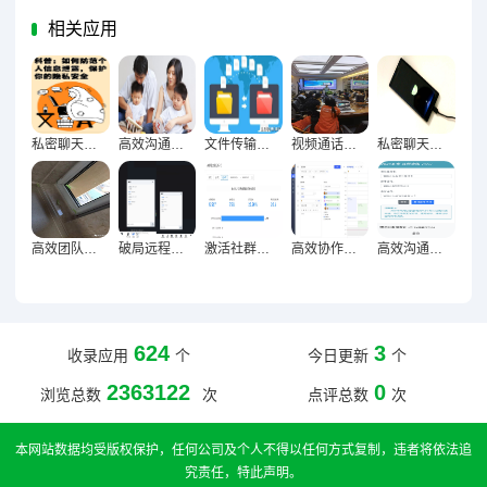
相关应用
私密聊天防窥术，筑牢个人信息安全屏障
高效沟通新捷径，聊天快捷操作实用指南
文件传输优化全攻略，便捷高效资料分享的实用秘籍
视频通话画质音质双优化，远程会议清晰高效新攻略
私密聊天安全防护网，隐藏与加密技术深度解析
高效团队资料管理密码，文件整理与存储技巧解锁术
破局远程沟通壁垒，视频通话与语音消息优化策略深度探索
激活社群活跃度，WhatsApp群发消息五大核心策略方法论
高效协作团队黄金法则，群组成员管理技巧精粹
高效沟通新引擎，群公告提醒设置技巧全解析
624
3
收录应用
个
今日更新
个
2363122
0
浏览总数
次
点评总数
次
本网站数据均受版权保护，任何公司及个人不得以任何方式复制，违者将依法追
究责任，特此声明。