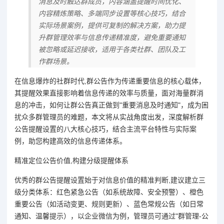
消息及时触达群成员，内容涵盖提醒时间优化、
内容精炼策略、多端同步设置等核心技巧，结合
实际场景案例，提供可复制的解决方案，助力提
升群管理效率与信息传递精准度，避免重要通知
被忽略或延迟接收，适用于各类社群、团队及工
作群场景。
在信息爆炸的社群时代,群公告作为传递重要信息的核心载体，
其提醒效果直接影响着信息传递的效率与质量，面对海量群消
息的冲击，如何让群公告真正做到"重要消息及时通知"，成为困
扰众多群管理员的难题，本文将从实战角度出发，深度解析群
公告提醒设置的八大核心技巧，结合主流平台特性与实际案
例，助您构建高效的信息传递体系。
精准定位公告价值,构建分级提醒体系
优秀的群公告提醒设置始于对信息价值的精准判断,建议建立三
级分类体系：红色紧急公告（如系统故障、安全预警）、橙色
重要公告（如活动变更、规则更新）、蓝色常规公告（如日常
通知、温馨提示），以企业微信为例，管理员可通过"群管理-公