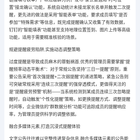
置"接龙确认"功能，系统自动统计未接龙家长名单并触发二次提
醒，更先进的做法是采用"智能表单"功能，要求成员填写"是否
参加""特殊需求"等信息，既完成提醒确认又收集了有效数据，
钉钉的"智能填表"功能甚至支持地理位置签到、图片上传等高级
功能，适用于需要精准核验的场景。
规避提醒疲劳陷阱,实施动态调整策略
过度提醒是导致成员麻木的罪魁祸首,优秀的管理员需要掌握"提
醒频率动态平衡术"：对于常规公告坚持"三日一提醒"原则，重
要公告采用"首次强提醒+二次弱提醒"的递进策略，紧急公告则
可突破常规采用"连续三次提醒"的强穿透模式，更值得关注的
是"提醒疲劳预警"机制——当系统检测到某成员连续三次忽略提
醒时，自动触发"个性化提醒"策略，如更换提醒方式、调整提醒
时间等，企业微信的"群数据分析"功能可追踪成员的提醒响应
率，为管理员提供科学的调整依据。
融合多媒体元素,打造沉浸式提醒体验
文字公告往往难以完整传递复杂信息,融合多媒体元素的公告能