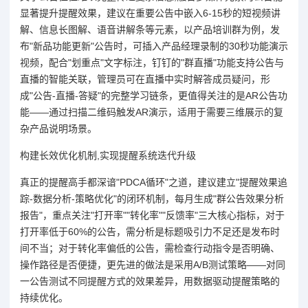
显著提升提醒效果，建议在重要公告中嵌入6-15秒的短视频讲
解、信息长图解、语音讲解条等元素，以产品培训群为例，发
布"新品功能更新"公告时，可插入产品经理录制的30秒功能演示
视频，配合"划重点"文字标注，钉钉的"群直播"功能支持公告与
直播的智能关联，管理员可在直播中实时解答成员疑问，形
成"公告-直播-答疑"的完整学习链条，更值得关注的是AR公告功
能——通过扫描二维码触发AR演示，适用于需要三维展示的复
杂产品说明场景。
构建长效优化机制,实现提醒系统迭代升级
真正的提醒高手都深谙"PDCA循环"之道，建议建立"提醒效果追
踪-数据分析-策略优化"的闭环机制，每月生成"群公告效果分析
报告"，重点关注"打开率""转化率""反馈率"三大核心指标，对于
打开率低于60%的公告，需分析是标题吸引力不足还是发布时
间不当；对于转化率偏低的公告，需检查行动指令是否明确、
操作路径是否便捷，更先进的做法是采用A/B测试策略——对同
一公告测试不同提醒方式的效果差异，用数据驱动提醒策略的
持续优化。