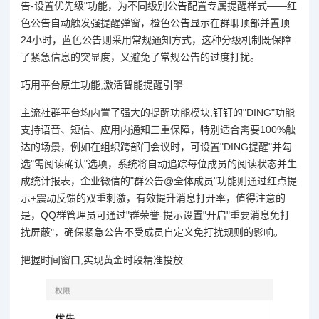
告-设置优先级"功能，为不同级别公告配置专属提醒样式——红
色公告自动触发强提醒弹窗，橙色公告显示在群聊顶部并置顶
24小时，蓝色公告则采用常规通知方式，这种分级机制既保障
了紧急信息的突显度，又避免了常规公告的过度打扰。
巧用平台原生功能,激活智能提醒引擎
主流社群平台均内置了强大的提醒功能模块,钉钉的"DING"功能
支持语音、短信、应用内通知三重保障，特别适合需要100%触
达的场景，例如在组织跨部门会议时，可设置"DING提醒"并勾
选"需阅读确认"选项，系统将自动追踪每位成员的阅读状态并生
成统计报表，企业微信的"群公告@全体成员"功能则通过红点提
示+震动反馈的双重刺激，有效提升消息打开率，值得注意的
是，QQ群管理员可通过"群荣誉-提示设置"开启"重要消息免打
扰屏蔽"，确保紧急公告不受成员自定义免打扰规则的影响。
把握时间窗口,实现黄金时段精准投放