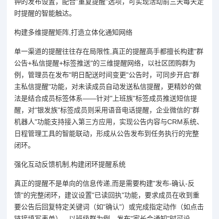
钟的发布设置，配合"重复提醒"选项，可实现活动前三天每天定
时提醒的智能触达。
构建多维提醒矩阵,打造立体化通知网络
单一渠道的提醒往往存在局限性,真正的提醒高手都擅长构建"群
公告+私信提醒+标签推送"的三维提醒网络，以社区团购群为
例，管理员在发布"明日配送时间变更"公告时，可同步开启"群
主私信提醒"功能，对未读成员自动发送私信提醒，更精妙的做
法是结合成员标签体系——针对"上班族"标签成员推送短信提
醒，对"银发族"标签成员则采用语音电话提醒，企业微信的"群
机器人"功能支持接入第三方应用，实现公告内容与CRM系统、
日程管理工具的智能联动，形成从公告发布到任务执行的完整
闭环。
强化互动反馈机制,构建闭环提醒系统
真正的提醒不是单向的信息传递,而是需要构建"发布-确认-反
馈"的完整闭环，建议设置"已读回执"功能，要求成员在收到重
要公告后回复特定关键词（如"确认"）或完成指定动作（如点击
链接填写表单），以班级群为例，发布"家长会通知"时可设