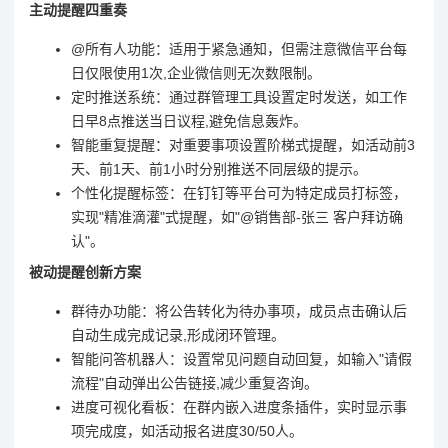
主动提醒四重奏
@所有人功能：适用于紧急通知，但需注意微信平台每
日仅限使用1次,企业微信则无次数限制。
定时推送系统：通过群管理工具设置定时发送，如工作
日早8点推送当日议程,避免信息轰炸。
智能重复提醒：对重要事项设置阶梯式提醒，如活动前3
天、前1天、前1小时分别推送不同层级的提示。
个性化提醒标签：在钉钉等平台可为特定成员打标签，
实现"精准滴灌"式提醒，如"@销售部-张三 客户拜访确
认"。
被动提醒创新方案
群待办功能：将公告转化为待办事项，成员点击确认后
自动生成完成记录,形成闭环管理。
智能问答机器人：设置常见问题自动回复，如输入"请假
流程"自动弹出公告链接,减少重复咨询。
进度可视化看板：在群内嵌入进度条插件，实时显示事
项完成度，如活动报名进度30/50人。