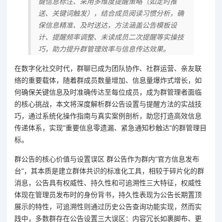
键信息标注、采用多维度提醒策略（如定时推
送、关键词触发），结合成员阅读习惯分析，确
保信息精准、及时送达，方法涵盖公告模板设
计、提醒频率调整、未读成员二次提醒等实操技
巧，助力提升群管理效率与信息传达效果。
在数字化社交时代，群聊已成为团队协作、社群运营、亲友联
络的重要载体，随着群成员数量增加、信息量爆炸式增长，如
何确保关键信息及时准确传达至每位成员，成为群管理者面临
的核心挑战，本文将深度解析群公告设置与提醒方法的实战技
巧，通过系统化操作指南与真实案例剖析，助您打造高效信息
传递体系，实现"重要信息零遗漏、紧急通知秒触达"的群管理目
标。
群公告的核心价值与设置误区 群公告作为群内"官方信息发布
台"，其本质是建立群体共识的标准化工具，相较于碎片化的群
消息，公告具有权威性、持久性和可追溯性三大特征，权威性
体现在管理员发布时的身份背书，持久性表现为公告长期置顶
展示的特性，可追溯性则通过历史公告查询功能实现，然而实
践中，多数群存在公告设置三大误区：内容冗长如裹脚布、更