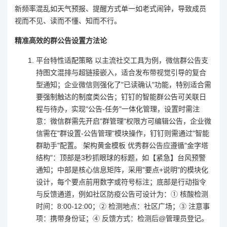
新频率混乱如天气预报、提醒方式单一如老式闹钟，导致成员
视而不见、读而不懂、知而不行。
精准高效的群公告设置方法论
平台特性适配策略 以主流社交工具为例，微信群公告支
持图文混排与超链接嵌入，适合发布带视觉引导的复合
型通知；企业微信则强化了"已读确认"功能，特别适合需
要强制触达的制度类公告；钉钉的智能群公告可关联日
程与待办，实现"公告-任务"一体化管理，设置时需注
意：微信群需先开启"群管理"权限方可编辑公告，企业微
信需在"群设置-公告管理"模块操作，钉钉则需通过"智能
群助手"配置。 架构黄金模板 优秀群公告应遵循"金字塔
结构"：顶部是3秒抓眼球的标题，如【紧急】台风预警
通知；中部是核心信息矩阵，采用"要点+说明"的模块化
设计，每个要点前用数字或符号标注；底部是行动指令
与反馈通道，例如社区防疫公告可设计为：① 核酸检测
时间：8:00-12:00；② 检测地点：社区广场；③ 注意事
项：携带身份证；④ 反馈方式：检测后@管理员登记。