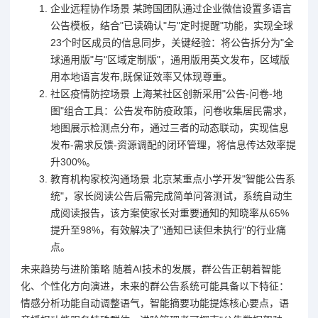
企业远程协作场景 某跨国团队通过企业微信设置多语言
公告模板，结合"已读确认"与"定时提醒"功能，实现全球
23个时区成员的信息同步，关键经验：将公告拆分为"全
球通用版"与"区域定制版"，通用版用英文发布，区域版
用本地语言发布,既保证效率又体现尊重。
社区疫情防控场景 上海某社区创新采用"公告-问卷-地
图"组合工具：公告发布防疫政策，问卷收集居民需求，
地图展示检测点分布，通过三者的动态联动，实现信息
发布-需求反馈-资源调配的闭环管理，将信息传达效率提
升300%。
教育机构家校沟通场景 北京某重点小学开发"智能公告系
统"，家长阅读公告后需完成简单问答测试，系统自动生
成阅读报告，该方案使家长对重要通知的知晓率从65%
提升至98%，有效解决了"通知已读但未执行"的行业痛
点。
未来趋势与进阶策略 随着AI技术的发展，群公告正朝着智能
化、个性化方向演进，未来的群公告系统可能具备以下特征：
情感分析功能自动调整语气，智能摘要功能提炼核心要点，语