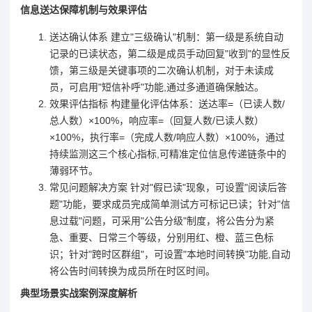
信息送达保障机制与效果评估
送达确认体系 建立"三级确认"机制：第一级是系统自动
记录的已读状态，第二级是成员手动回复"收到"的显性反
馈，第三级是关键事项的二次确认机制，对于未读成
员，可启用"短信补呼"功能,通过多通道确保触达。
效果评估指标 构建量化评估体系：送达率=（已读人数/
总人数）×100%，响应率=（回复人数/已读人数）
×100%，执行率=（完成人数/响应人数）×100%，通过
持续监测这三个核心指标,可精准定位信息传递链条中的
薄弱环节。
常见问题解决方案 针对"假已读"现象，可设置"阅读后答
题"功能，要求成员完成简单测试方可标记已读；针对"信
息过载"问题，可采用"公告分级"制度，将公告分为紧
急、重要、日常三个等级，分别用红、橙、蓝三色标
识；针对"跨时区群组"，可设置"本地时间转换"功能,自动
将公告时间转换为成员所在时区时间。
典型场景实战案例深度解析