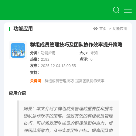
功能应用
首页
>
功能应用
群组成员管理技巧及团队协作效率提升策略
分类：
功能应用
大小：
未知
热度：
2192
点评：
0
发布：
2025-12-04 13:00:55
支持：
关键词：
群组成员管理技巧
提高团队协作效率
应用介绍
摘要：本文介绍了群组成员管理的重要性和提高
团队协作效率的策略。通过有效的群组成员管理
技巧，可以激发团队成员的积极性和创造力，增
强团队凝聚力，从而实现团队目标。提高团队协